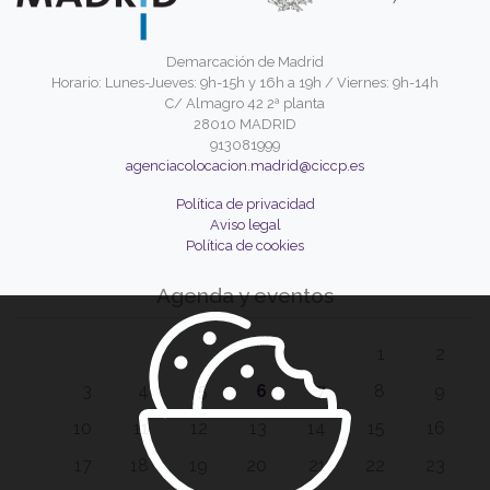
Demarcación de Madrid
Horario: Lunes-Jueves: 9h-15h y 16h a 19h / Viernes: 9h-14h
C/ Almagro 42 2ª planta
28010 MADRID
913081999
agenciacolocacion.madrid@ciccp.es
Política de privacidad
Aviso legal
Política de cookies
Agenda y eventos
1
2
3
4
5
6
7
8
9
10
11
12
13
14
15
16
17
18
19
20
21
22
23