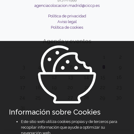
agenciacolocacion.madrid@ciccp.es
Política de privacidad
Aviso legal
Política de cookies
Agenda y eventos
1
2
3
4
5
6
7
8
9
10
11
12
13
14
15
16
17
18
19
20
21
22
23
24
25
26
27
28
29
30
31
Información sobre Cookies
Este sitio web utiliza cookies propias y de terceros para
Agencia autorizada
recopilar información que ayude a optimizar su
navegación web.