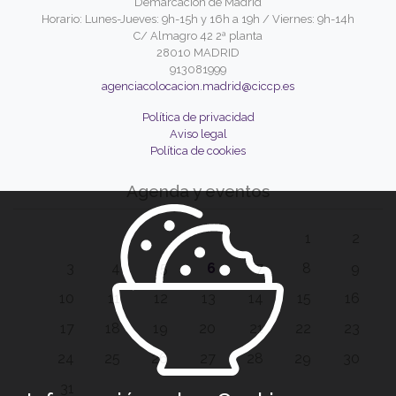
Demarcación de Madrid
Horario: Lunes-Jueves: 9h-15h y 16h a 19h / Viernes: 9h-14h
C/ Almagro 42 2ª planta
28010 MADRID
913081999
agenciacolocacion.madrid@ciccp.es
Política de privacidad
Aviso legal
Política de cookies
Agenda y eventos
1
2
3
4
5
6
7
8
9
10
11
12
13
14
15
16
17
18
19
20
21
22
23
24
25
26
27
28
29
30
31