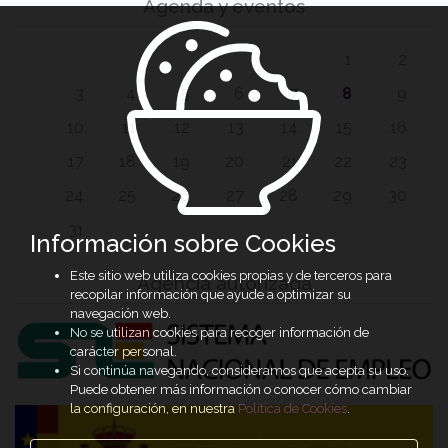
Agenda y eventos
1
2
3
4
5
6
7
8
9
10
11
12
13
14
15
16
17
18
19
20
21
22
23
24
25
26
27
28
29
30
31
Información sobre Cookies
Este sitio web utiliza cookies propias y de terceros para
Agencia autorizada
recopilar información que ayude a optimizar su
navegación web.
No se utilizan cookies para recoger información de
carácter personal.
Si continúa navegando, consideramos que acepta su uso.
Puede obtener más información o conocer cómo cambiar
la configuración, en nuestra
Política de Cookies
.