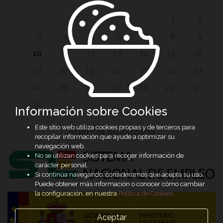
1
2
3
4
5
6
7
8
9
10
11
12
13
14
15
16
17
18
19
20
21
22
23
24
25
26
27
28
29
30
31
Información sobre Cookies
Este sitio web utiliza cookies propias y de terceros para
Agencia autorizada
recopilar información que ayude a optimizar su
navegación web.
No se utilizan cookies para recoger información de
carácter personal.
Si continúa navegando, consideramos que acepta su uso.
Puede obtener más información o conocer cómo cambiar
la configuración, en nuestra
Política de Cookies
.
Aceptar